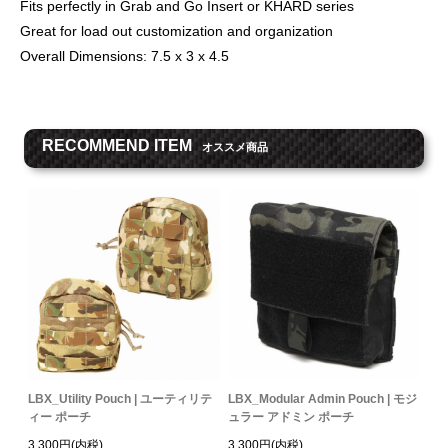
Fits perfectly in Grab and Go Insert or KHARD series
Great for load out customization and organization
Overall Dimensions: 7.5 x 3 x 4.5
RECOMMEND ITEM
オススメ商品
LBX_Utility Pouch | ユーティリテ
LBX_Modular Admin Pouch | モジ
ィー ポーチ
ュラー アドミン ポーチ
3,300円(内税)
3,300円(内税)