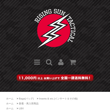
ホーム
>
Bags(バッグ)
>
Inserts & etc.(インサート＆その他)
ホーム
>
新着・再入荷商品
ホーム
>
LBX