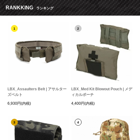
RANKKING
ランキング
1
2
LBX_Assaulters Belt | アサルター
LBX_Med Kit Blowout Pouch | メデ
ズベルト
ィカルポーチ
6,930円(内税)
4,400円(内税)
3
4