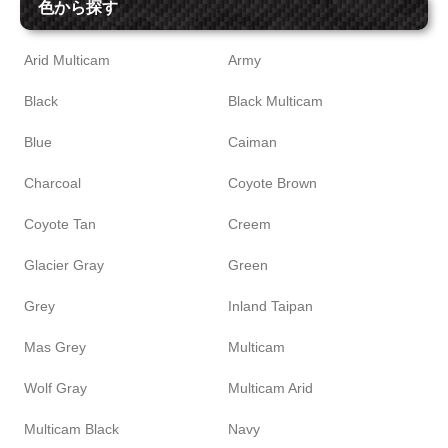
色から探す
Arid Multicam
Army
Black
Black Multicam
Blue
Caiman
Charcoal
Coyote Brown
Coyote Tan
Creem
Glacier Gray
Green
Grey
Inland Taipan
Mas Grey
Multicam
Wolf Gray
Multicam Arid
Multicam Black
Navy