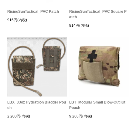
RisingSunTactical_PVC Patch
RisingSunTactical_PVC Square P
atch
916円(内税)
814円(内税)
LBX_33oz Hydratiion Bladder Pou
LBT_Modular Small Blow-Out Kit
ch
Pouch
2,200円(内税)
9,268円(内税)