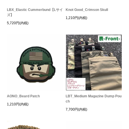
LBX_Elastic Cummerbund【Lサイ
Knot Good_Crimson Skull
ズ】
1,210円(内税)
5,720円(内税)
AONO_Beard Patch
LBT_Medium Magazine Dump Pou
ch
1,210円(内税)
7,700円(内税)