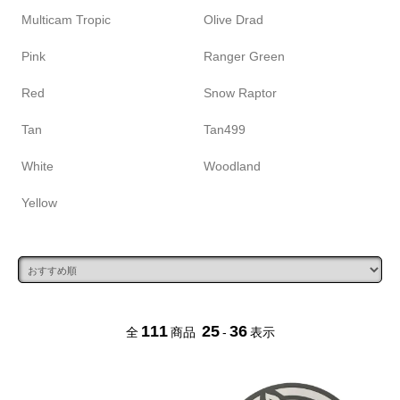
Multicam Tropic
Olive Drad
Pink
Ranger Green
Red
Snow Raptor
Tan
Tan499
White
Woodland
Yellow
111
25
36
全
商品
-
表示