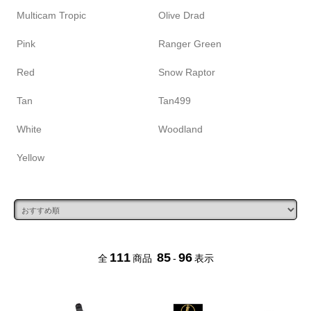
Multicam Tropic
Olive Drad
Pink
Ranger Green
Red
Snow Raptor
Tan
Tan499
White
Woodland
Yellow
111
85
96
全
商品
-
表示