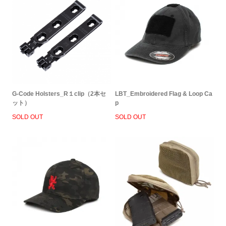
G-Code Holsters_R１clip（2本セ
LBT_Embroidered Flag & Loop Ca
ット）
p
SOLD OUT
SOLD OUT