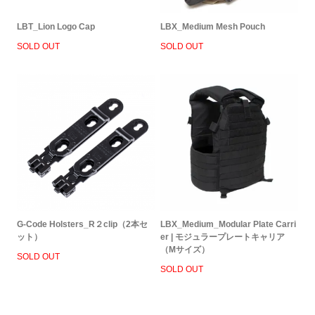
LBT_Lion Logo Cap
LBX_Medium Mesh Pouch
SOLD OUT
SOLD OUT
G-Code Holsters_R２clip（2本セ
LBX_Medium_Modular Plate Carri
ット）
er | モジュラープレートキャリア
（Mサイズ）
SOLD OUT
SOLD OUT