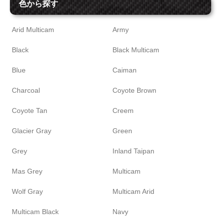
色から探す
Arid Multicam
Army
Black
Black Multicam
Blue
Caiman
Charcoal
Coyote Brown
Coyote Tan
Creem
Glacier Gray
Green
Grey
Inland Taipan
Mas Grey
Multicam
Wolf Gray
Multicam Arid
Multicam Black
Navy