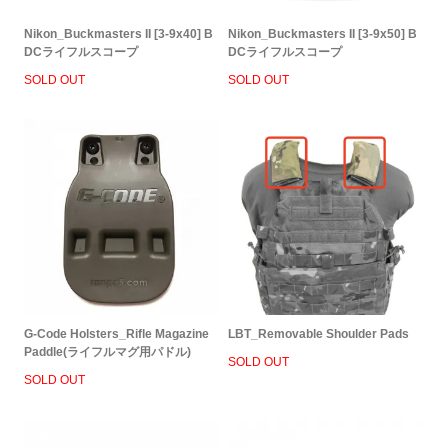
Nikon_Buckmasters II [3-9x40] B
Nikon_Buckmasters II [3-9x50] B
DCライフルスコープ
DCライフルスコープ
SOLD OUT
SOLD OUT
G-Code Holsters_Rifle Magazine
LBT_Removable Shoulder Pads
Paddle(ライフルマグ用パドル)
SOLD OUT
SOLD OUT